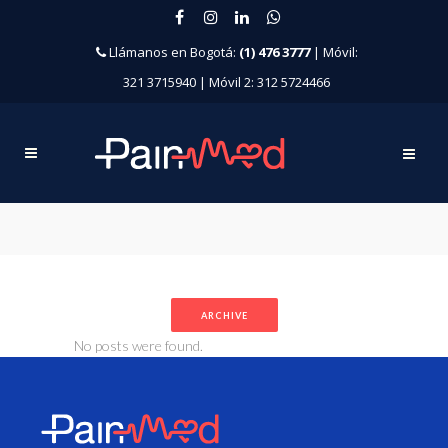
Llámanos en Bogotá:
(1) 476 3777
| Móvil:
321 3715940 | Móvil 2: 312 5724466
ARCHIVE
No posts were found.