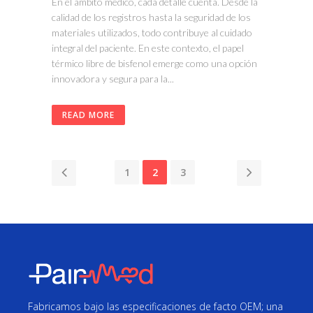
En el ámbito médico, cada detalle cuenta. Desde la
calidad de los registros hasta la seguridad de los
materiales utilizados, todo contribuye al cuidado
integral del paciente. En este contexto, el papel
térmico libre de bisfenol emerge como una opción
innovadora y segura para la...
READ MORE
1
2
3
Fabricamos bajo las especificaciones de facto OEM; una