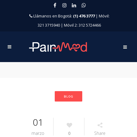
Llámanos en Bogotá:
(1) 476 3777
| Móvil:
321 3715940 | Móvil 2: 312 5724466
BLOG
01
marzo
0
Share