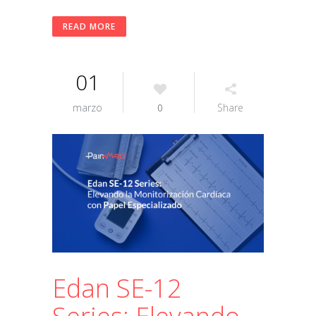
READ MORE
01
marzo
0
Share
Edan SE-12