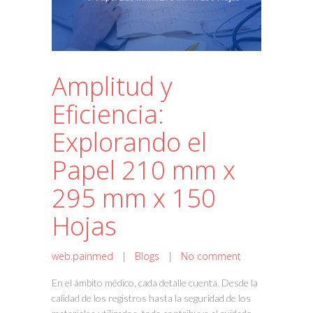
Amplitud y
Eficiencia:
Explorando el
Papel 210 mm x
295 mm x 150
Hojas
web.painmed
|
Blogs
|
No comment
En el ámbito médico, cada detalle cuenta. Desde la
calidad de los registros hasta la seguridad de los