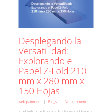
Desplegando la
Versatilidad:
Explorando el
Papel Z-Fold 210
mm x 280 mm x
150 Hojas
web.painmed
|
Blogs
|
No comment
En el ámbito médico, cada detalle cuenta. Desde la