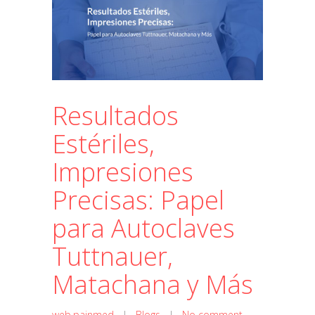
Resultados
Estériles,
Impresiones
Precisas: Papel
para Autoclaves
Tuttnauer,
Matachana y Más
web.painmed
|
Blogs
|
No comment