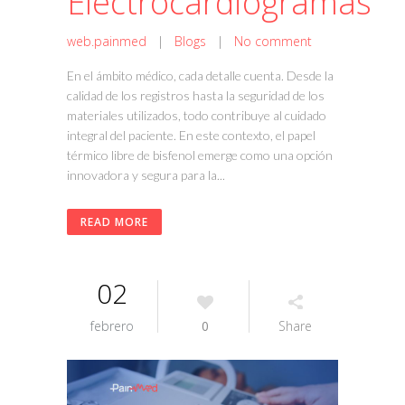
Electrocardiogramas
web.painmed
|
Blogs
|
No comment
En el ámbito médico, cada detalle cuenta. Desde la
calidad de los registros hasta la seguridad de los
materiales utilizados, todo contribuye al cuidado
integral del paciente. En este contexto, el papel
térmico libre de bisfenol emerge como una opción
innovadora y segura para la...
READ MORE
02
febrero
0
Share